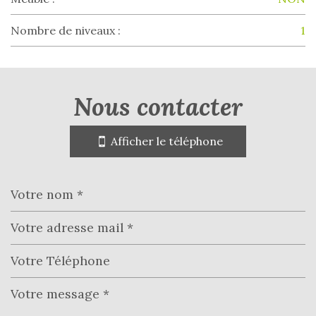
Nombre de niveaux :
1
la ville de montfort-en-chalosse
(40380)
nous contacter
+
Afficher le téléphone
−
Leaflet
|
©
Jawg
Maps
|
© OpenStreetMap