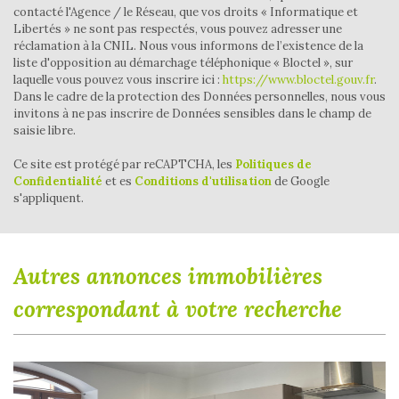
Habitants de plus de 55 ans
42,69 %
contacté l'Agence / le Réseau, que vos droits « Informatique et
Libertés » ne sont pas respectés, vous pouvez adresser une
Nombre d'enfants par famille
0,64
réclamation à la CNIL. Nous vous informons de l’existence de la
liste d'opposition au démarchage téléphonique « Bloctel », sur
Familles sans enfant
59,72 %
laquelle vous pouvez vous inscrire ici :
https://www.bloctel.gouv.fr
.
Dans le cadre de la protection des Données personnelles, nous vous
Familles avec 1 ou 2 enfants
34,72 %
invitons à ne pas inscrire de Données sensibles dans le champ de
Maisons
82,93 %
saisie libre.
Appartements
17,07 %
Ce site est protégé par reCAPTCHA, les
Politiques de
Confidentialité
et es
Conditions d'utilisation
de Google
Familles avec 3 enfants
5,56 %
s'appliquent.
autres annonces immobilières
correspondant à votre recherche