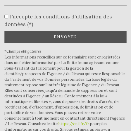
Collège
J'accepte les conditions d'utilisation des
données (*)
École primaire
Bureau de poste
ENVOYER
Mairie
*Champs obligatoires
Les informations recueillies sur ce formulaire sont enregistrées
statistiques
dans un fichier informatisé par La Boite Immo agissant comme
Sous-traitant du traitement pour la gestion de la
clientèle/prospects de l'Agence / du Réseau qui reste Responsable
Nombre d'habitants
1 160
du Traitement de vos Données personnelles. La base légale du
traitement repose sur l'intérêt légitime de l'Agence / du Réseau.
Propriétaires (vs. locataires)
66,11 %
Elles sont conservées jusqu'à demande de suppression et sont
destinées à l'Agence / au Réseau. Conformément à la loi «
Taxe habitation
17,84 %
informatique et libertés », vous disposez des droits d’accès, de
Taxe foncière
22,69 %
rectification, d’effacement, d’opposition, de limitation et de
portabilité de vos données. Vous pouvez retirer votre
Habitants de moins de 25 ans
25,99 %
consentement à tout moment en contactant directement l’Agence
/ Le Réseau. Consultez le site
https://cnil.fr/fr
pour plus
Habitants de 25 à 55 ans
31,33 %
d’informations sur vos droits. Si vous estimez, après avoir