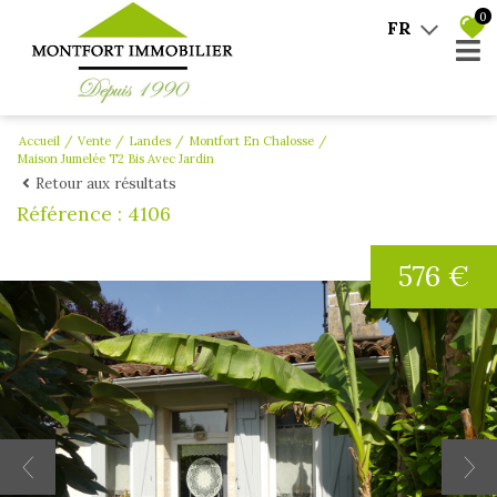
0
FR
Accueil
Vente
Landes
Montfort En Chalosse
Maison Jumelée T2 Bis Avec Jardin
Retour aux résultats
Référence : 4106
576 €