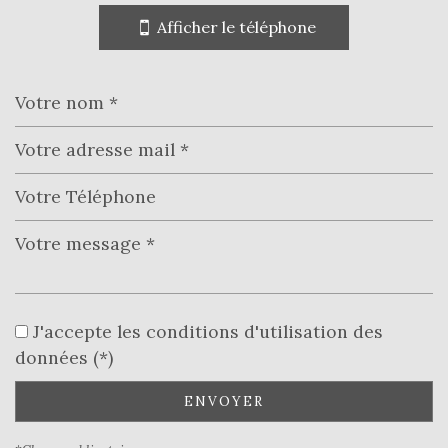
−
Afficher le téléphone
Leaflet
|
©
Jawg
Maps
|
© OpenStreetMap
École primaire
statistiques
J'accepte les conditions d'utilisation des
données (*)
Nombre d'habitants
917
ENVOYER
Propriétaires (vs. locataires)
82,50 %