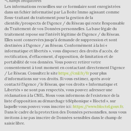
*Champs obligatoires
Taxe habitation
15,77 %
Les informations recueillies sur ce formulaire sont enregistrées
Taxe foncière
19,23 %
dans un fichier informatisé par La Boite Immo agissant comme
Sous-traitant du traitement pour la gestion de la
Habitants de moins de 25 ans
27,95 %
clientèle/prospects de l'Agence / du Réseau qui reste Responsable
du Traitement de vos Données personnelles. La base légale du
Habitants de 25 à 55 ans
40,07 %
traitement repose sur l'intérêt légitime de l'Agence / du Réseau.
Habitants de plus de 55 ans
31,99 %
Elles sont conservées jusqu'à demande de suppression et sont
destinées à l'Agence / au Réseau. Conformément à la loi «
Nombre d'enfants par famille
0,82
informatique et libertés », vous disposez des droits d’accès, de
rectification, d’effacement, d’opposition, de limitation et de
Familles sans enfant
52,35 %
portabilité de vos données. Vous pouvez retirer votre
Familles avec 1 ou 2 enfants
41,88 %
consentement à tout moment en contactant directement l’Agence
/ Le Réseau. Consultez le site
https://cnil.fr/fr
pour plus
Maisons
98,67 %
d’informations sur vos droits. Si vous estimez, après avoir
contacté l'Agence / le Réseau, que vos droits « Informatique et
Appartements
1,33 %
Libertés » ne sont pas respectés, vous pouvez adresser une
Familles avec 3 enfants
4,33 %
réclamation à la CNIL. Nous vous informons de l’existence de la
liste d'opposition au démarchage téléphonique « Bloctel », sur
laquelle vous pouvez vous inscrire ici :
https://www.bloctel.gouv.fr
.
Dans le cadre de la protection des Données personnelles, nous vous
invitons à ne pas inscrire de Données sensibles dans le champ de
saisie libre.