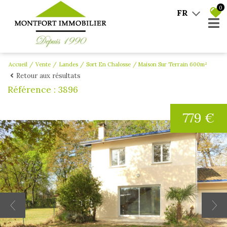
0
FR
Accueil
Vente
Landes
Sort En Chalosse
Maison Sur Terrain 600m²
Retour aux résultats
Référence : 3896
779 €