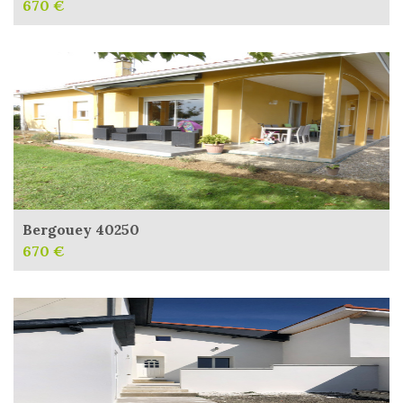
670 €
Bergouey 40250
670 €