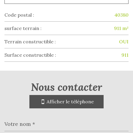
Code postal :
40380
surface terrain :
911 m²
Terrain constructible :
OUI
Surface constructible :
911
la ville de onard (40380)
nous contacter
+
−
Afficher le téléphone