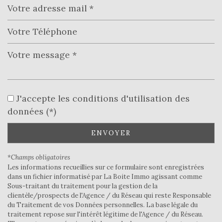
Leaflet
|
©
Jawg
Maps
|
© OpenStreetMap
École primaire
Mairie
J'accepte les conditions d'utilisation des
données (*)
statistiques
ENVOYER
Nombre d'habitants
379
*Champs obligatoires
Propriétaires (vs. locataires)
90,06 %
Les informations recueillies sur ce formulaire sont enregistrées
dans un fichier informatisé par La Boite Immo agissant comme
Taxe habitation
15,63 %
Sous-traitant du traitement pour la gestion de la
Taxe foncière
17,91 %
clientèle/prospects de l'Agence / du Réseau qui reste Responsable
du Traitement de vos Données personnelles. La base légale du
Habitants de moins de 25 ans
26,12 %
traitement repose sur l'intérêt légitime de l'Agence / du Réseau.