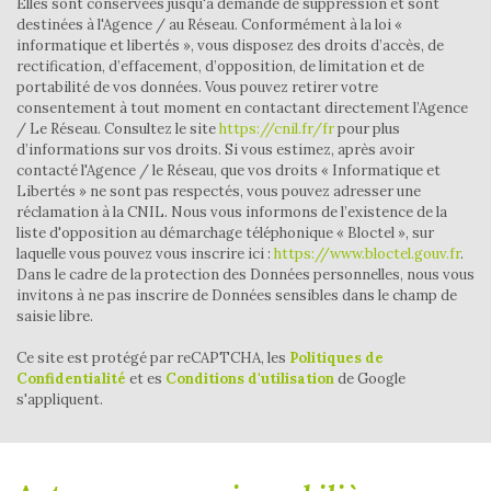
Elles sont conservées jusqu'à demande de suppression et sont
Habitants de 25 à 55 ans
41,95 %
destinées à l'Agence / au Réseau. Conformément à la loi «
Habitants de plus de 55 ans
31,93 %
informatique et libertés », vous disposez des droits d’accès, de
rectification, d’effacement, d’opposition, de limitation et de
Nombre d'enfants par famille
0,79
portabilité de vos données. Vous pouvez retirer votre
consentement à tout moment en contactant directement l’Agence
Familles sans enfant
48,28 %
/ Le Réseau. Consultez le site
https://cnil.fr/fr
pour plus
Familles avec 1 ou 2 enfants
48,28 %
d’informations sur vos droits. Si vous estimez, après avoir
contacté l'Agence / le Réseau, que vos droits « Informatique et
Maisons
100 %
Libertés » ne sont pas respectés, vous pouvez adresser une
réclamation à la CNIL. Nous vous informons de l’existence de la
Appartements
0 %
liste d'opposition au démarchage téléphonique « Bloctel », sur
Familles avec 3 enfants
3,45 %
laquelle vous pouvez vous inscrire ici :
https://www.bloctel.gouv.fr
.
Dans le cadre de la protection des Données personnelles, nous vous
invitons à ne pas inscrire de Données sensibles dans le champ de
saisie libre.
Ce site est protégé par reCAPTCHA, les
Politiques de
Confidentialité
et es
Conditions d'utilisation
de Google
s'appliquent.