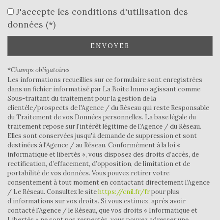
École primaire
J'accepte les conditions d'utilisation des
données (*)
Mairie
ENVOYER
statistiques
*Champs obligatoires
Nombre d'habitants
1 160
Les informations recueillies sur ce formulaire sont enregistrées
dans un fichier informatisé par La Boite Immo agissant comme
Propriétaires (vs. locataires)
66,11 %
Sous-traitant du traitement pour la gestion de la
clientèle/prospects de l'Agence / du Réseau qui reste Responsable
Taxe habitation
17,84 %
du Traitement de vos Données personnelles. La base légale du
Taxe foncière
22,69 %
traitement repose sur l'intérêt légitime de l'Agence / du Réseau.
Elles sont conservées jusqu'à demande de suppression et sont
Habitants de moins de 25 ans
25,99 %
destinées à l'Agence / au Réseau. Conformément à la loi «
informatique et libertés », vous disposez des droits d’accès, de
Habitants de 25 à 55 ans
31,33 %
rectification, d’effacement, d’opposition, de limitation et de
Habitants de plus de 55 ans
42,69 %
portabilité de vos données. Vous pouvez retirer votre
consentement à tout moment en contactant directement l’Agence
Nombre d'enfants par famille
0,64
/ Le Réseau. Consultez le site
https://cnil.fr/fr
pour plus
d’informations sur vos droits. Si vous estimez, après avoir
Familles sans enfant
59,72 %
contacté l'Agence / le Réseau, que vos droits « Informatique et
Familles avec 1 ou 2 enfants
34,72 %
Libertés » ne sont pas respectés, vous pouvez adresser une