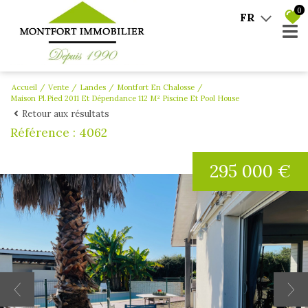
0
FR
Accueil
Vente
Landes
Montfort En Chalosse
Maison Pl.pied 2011 Et Dépendance 112 M² Piscine Et Pool House
Retour aux résultats
Référence : 4062
295 000 €