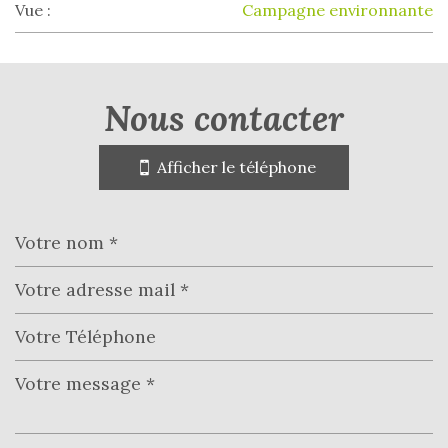
Vue :
Campagne environnante
la ville de montfort-en-chalosse
(40380)
nous contacter
+
Afficher le téléphone
−
Leaflet
|
©
Jawg
Maps
|
© OpenStreetMap