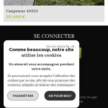
Caupenne 40250
225 000 €
SE CONNECTER
On en reste là
Comme beaucoup, notre site
ESPACE PROPRIÉTAIRE
utilise les cookies
On aimerait vous accompagner pendant
votre visite.
site réalisé par
En poursuivant, vous acceptez l'utilisation des
cookies par ce site, afin de vous proposer des
contenus adaptés et réaliser des statistiques !
PARAMÉTRER
OK POUR MOI !
© 2026 | Tous droits réservés | Traduction powered by Google
Plan du site
Mentions légales
Liens
Admin